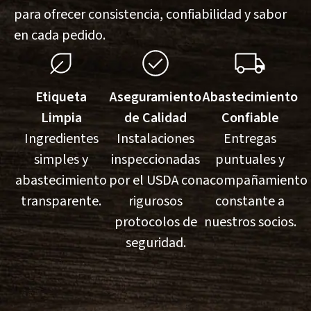
para ofrecer consistencia, confiabilidad y sabor
en cada pedido.
Etiqueta
Aseguramiento
Abastecimiento
Limpia
de Calidad
Confiable
Ingredientes
Instalaciones
Entregas
simples y
inspeccionadas
puntuales y
abastecimiento
por el USDA con
acompañamiento
transparente.
rigurosos
constante a
protocolos de
nuestros socios.
seguridad.