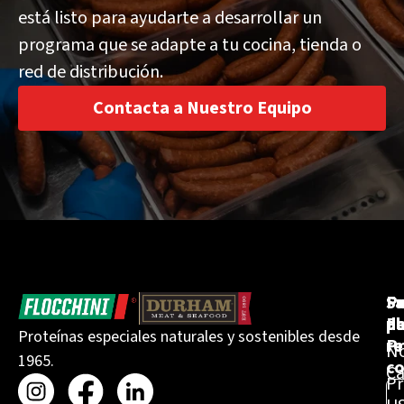
está listo para ayudarte a desarrollar un
programa que se adapte a tu cocina, tienda o
red de distribución.
Contacta a Nuestro Equipo
Fa
Po
Su
Fl
d
pa
Proteínas especiales naturales y sostenibles desde
Pr
re
No
1965.
co
Ca
Pr