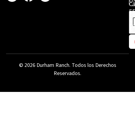
U
Ca
EE
C
UK
Ca
&
Co
Sw
Co
Co
© 2026 Durham Ranch. Todos los Derechos
Us
Reservados.
Pl
le
th
bl